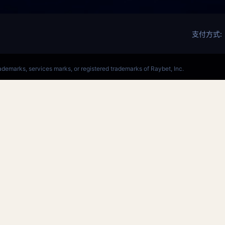
首页
雷竞技下注
雷竞技官网
雷竞技app下载