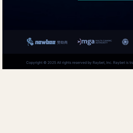
跳
至
内
首页–雷竞技地址-英雄联盟(LOL)S15预
测英雄联盟预测软件
容