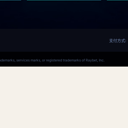
首页
雷竞技下注
雷竞技官网
雷竞技app下载