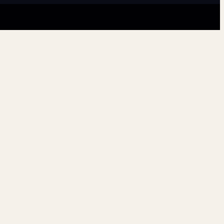
决赛电竞赛事竞猜